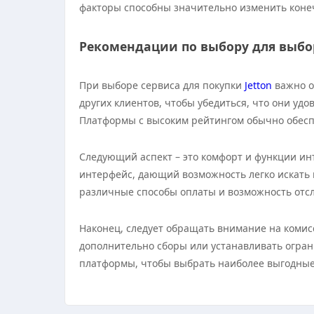
факторы способны значительно изменить конеч
Рекомендации по выбору для выбор
При выборе сервиса для покупки
Jetton
важно о
других клиентов, чтобы убедиться, что они уд
Платформы с высоким рейтингом обычно обесп
Следующий аспект – это комфорт и функции и
интерфейс, дающий возможность легко искать 
различные способы оплаты и возможность отсл
Наконец, следует обращать внимание на комис
дополнительно сборы или устанавливать огра
платформы, чтобы выбрать наиболее выгодные у