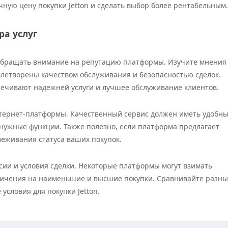
ную цену покупки Jetton и сделать выбор более рентабельным.
а услуг
бращать внимание на репутацию платформы. Изучите мнения
овлетворены качеством обслуживания и безопасностью сделок.
ечивают надежней услуги и лучшее обслуживание клиентов.
нтернет-платформы. Качественный сервис должен иметь удобн
нужные функции. Также полезно, если платформа предлагает
еживания статуса ваших покупок.
сии и условия сделки. Некоторые платформы могут взимать
ничения на наименьшие и высшие покупки. Сравнивайте разн
словия для покупки Jetton.