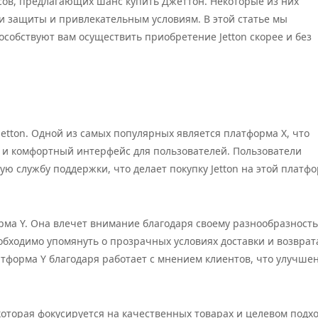
сов, предлагающих шанс купить Джеттон. Некоторые из них
и защиты и привлекательным условиям. В этой статье мы
собствуют вам осуществить приобретение Jetton скорее и без
etton. Одной из самых популярных является платформа X, что
 и комфортный интерфейс для пользователей. Пользователи
ю службу поддержки, что делает покупку Jetton на этой платф
рма Y. Она влечет внимание благодаря своему разнообразност
обходимо упомянуть о прозрачных условиях доставки и возврата
тформа Y благодаря работает с мнением клиентов, что улучше
которая фокусируется на качественных товарах и целевом подхо