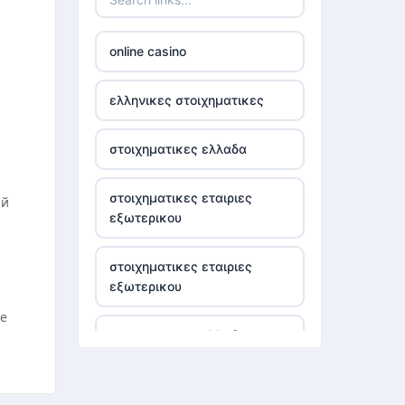
ceske online kasina
789F APP
online casino
crypto casino
lv 88
ελληνικες στοιχηματικες
crypto casino
nhà cái go8
στοιχηματικες ελλαδα
norske casinoer
lc88
στοιχηματικες εταιριες
norske casino på nett
ый
εξωτερικου
go8.com
norske casino på nett
στοιχηματικες εταιριες
εξωτερικου
https://32win.agency/
norske casino på nett
ые
στοιχηματικες ελλαδα
https://dh88.site/
norske casino på nett
online casino utan svensk
LC88.COM
norske casino på nett
licens