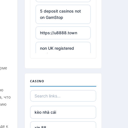
5 deposit casinos not
on GamStop
https://u8888.town
non UK registered
casinos
орме
best online casino
CASINO
https://tr88it.com/
ью
, что
tr88
нию
kèo nhà cái
tg 88
де к
xin 88