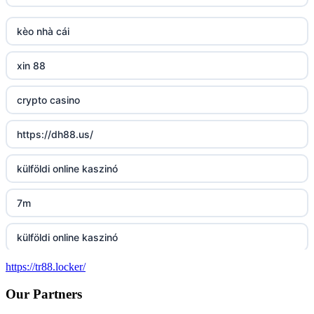
tg 88
kèo nhà cái
TR88 ARMY
xin 88
uu88 com
crypto casino
tr88 trang chủ
https://dh88.us/
tg88 trang chủ
külföldi online kaszinó
tg88.com
7m
lc88
külföldi online kaszinó
https://tr88.locker/
kuwin
české casino
Our Partners
nk88 com
nejlepší online casino bez bankovního účtu