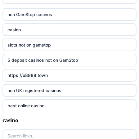
non GamStop casinos
casino
slots not on gamstop
5 deposit casinos not on GamStop
https://u8888.town
non UK registered casinos
best online casino
casino
https://tr88it.com/
tr88