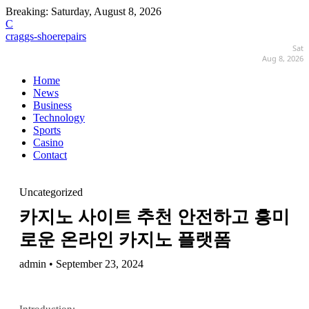
Breaking:
Saturday, August 8, 2026
C
craggs-shoerepairs
Sat
Aug 8, 2026
Home
News
Business
Technology
Sports
Casino
Contact
Uncategorized
카지노 사이트 추천 안전하고 흥미
로운 온라인 카지노 플랫폼
admin • September 23, 2024