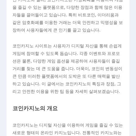
을 즐길 수 있는 플랫폼으로, 다양한 장점과 함께 많은 이용
자들을 끌어들이고 있습니다. 특히 비트코인, 이더리움과
같은 암호화폐를 이용한 거래는 더욱 안전하고 익명성을 보
장하여 사용자들에게 큰 인기를 끌고 있습니다.
코인카지노 사이트는 사용자가 디지털 자산을 통해 손쉽게
게임에 참여할 수 있도록 돕습니다. 각종 이벤트와 프로모
션은 물론, 다양한 게임 옵션을 제공하여 사용자들이 즐길
거리를 찾는 데 큰 도움을 줍니다. 더욱이, 코인의 변동성이
큰 만큼 이러한 플랫폼에서의 도박은 또 다른 매력을 발산
하고 있습니다. 이 글에서는 코인카지노의 특징과 장점, 그
리고 안전한 이용을 위한 팁 등을 자세히 살펴보겠습니다.
코인카지노의 개요
코인카지노는 디지털 자산을 이용하여 게임을 즐길 수 있는
새로운 형태의 온라인 카지노입니다. 전통적인 카지노와는