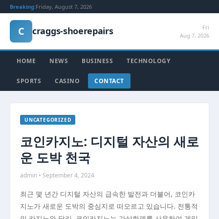
Breaking:
Friday, August 7, 2026
Fri
C
craggs-shoerepairs
Aug 7, 2026
HOME
NEWS
BUSINESS
TECHNOLOGY
SPORTS
CASINO
CONTACT
UNCATEGORIZED
코인카지노: 디지털 자산의 새로
운 도박 천국
admin • September 4, 2024
최근 몇 년간 디지털 자산의 급속한 발전과 더불어, 코인카
지노가 새로운 도박의 중심지로 떠오르고 있습니다. 전통적
인 카지노와 달리, 코인카지노는 가상화폐를 사용하여 게임