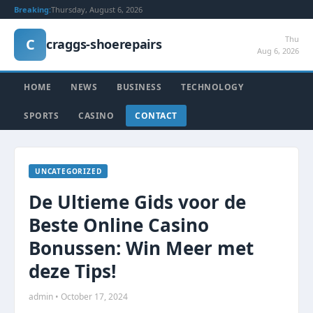
Breaking:
Thursday, August 6, 2026
Thu
C
craggs-shoerepairs
Aug 6, 2026
HOME
NEWS
BUSINESS
TECHNOLOGY
SPORTS
CASINO
CONTACT
UNCATEGORIZED
De Ultieme Gids voor de
Beste Online Casino
Bonussen: Win Meer met
deze Tips!
admin • October 17, 2024