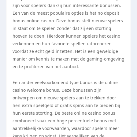
zijn voor spelers dankzij hun interessante bonussen.
Een van de meest populaire opties is het no deposit
bonus online casino. Deze bonus stelt nieuwe spelers
in staat om te spelen zonder dat zij een storting
hoeven te doen. Hierdoor kunnen spelers het casino
verkennen en hun favoriete spellen uitproberen
voordat ze echt geld inzetten. Het is een geweldige
manier om kennis te maken met de gaming-omgeving
en te profiteren van het aanbod.
Een ander veelvoorkomend type bonus is de online
casino welcome bonus. Deze bonussen zijn
ontworpen om nieuwe spelers aan te trekken door
hen extra speelgeld of gratis spins aan te bieden bij
hun eerste storting. De beste online casino bonus
combineert vaak een hoge percentuele bonus met
aantrekkelijke voorwaarden, waardoor spelers meer
kans krijgen op winst. Het vergelijken van de