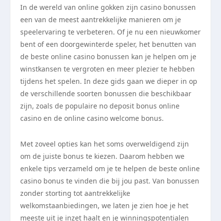
In de wereld van online gokken zijn casino bonussen
een van de meest aantrekkelijke manieren om je
speelervaring te verbeteren. Of je nu een nieuwkomer
bent of een doorgewinterde speler, het benutten van
de beste online casino bonussen kan je helpen om je
winstkansen te vergroten en meer plezier te hebben
tijdens het spelen. In deze gids gaan we dieper in op
de verschillende soorten bonussen die beschikbaar
zijn, zoals de populaire no deposit bonus online
casino en de online casino welcome bonus.
Met zoveel opties kan het soms overweldigend zijn
om de juiste bonus te kiezen. Daarom hebben we
enkele tips verzameld om je te helpen de beste online
casino bonus te vinden die bij jou past. Van bonussen
zonder storting tot aantrekkelijke
welkomstaanbiedingen, we laten je zien hoe je het
meeste uit je inzet haalt en je winningspotentialen