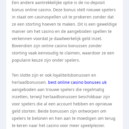
Een andere aantrekkelijke optie is de no deposit
bonus online casino. Deze bonus stelt nieuwe spelers
in staat om casinospellen uit te proberen zonder dat
ze een storting hoeven te maken. Dit is een geweldige
manier om het casino en de aangeboden spellen te
verkennen voordat je daadwerkelijk geld inzet.
Bovendien zijn online casino bonussen zonder
storting vaak eenvoudig te claimen, waardoor ze een
populaire keuze zijn onder spelers.
Ten slotte zijn er ook loyaliteitsbonussen en
herlaadbonussen.
best online casino bonuses uk
aangeboden aan trouwe spelers die regelmatig
inzetten, terwijl herlaadbonussen beschikbaar zijn
voor spelers die al een account hebben en opnieuw
geld storten. Beide bonussen zijn ontworpen om
spelers te belonen en hen aan te moedigen om terug
te keren naar het casino voor meer speelplezier.