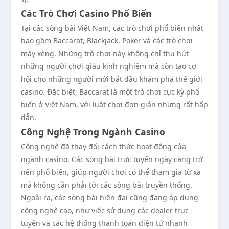
Các Trò Chơi Casino Phổ Biến
Tại các sòng bài Việt Nam, các trò chơi phổ biến nhất
bao gồm Baccarat, Blackjack, Poker và các trò chơi
máy xèng. Những trò chơi này không chỉ thu hút
những người chơi giàu kinh nghiệm mà còn tạo cơ
hội cho những người mới bắt đầu khám phá thế giới
casino. Đặc biệt, Baccarat là một trò chơi cực kỳ phổ
biến ở Việt Nam, với luật chơi đơn giản nhưng rất hấp
dẫn.
Công Nghệ Trong Ngành Casino
Công nghệ đã thay đổi cách thức hoạt động của
ngành casino. Các sòng bài trực tuyến ngày càng trở
nên phổ biến, giúp người chơi có thể tham gia từ xa
mà không cần phải tới các sòng bài truyền thống.
Ngoài ra, các sòng bài hiện đại cũng đang áp dụng
công nghệ cao, như việc sử dụng các dealer trực
tuyến và các hệ thống thanh toán điện tử nhanh