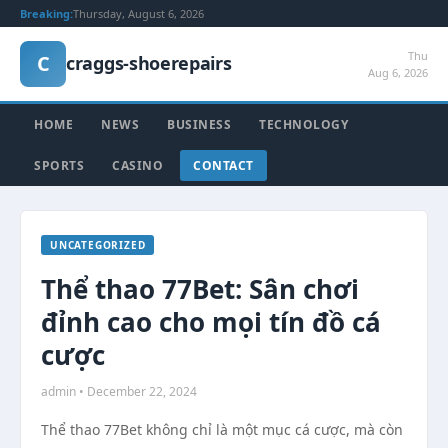
Breaking:
Thursday, August 6, 2026
Thu
C
craggs-shoerepairs
Aug 6, 2026
HOME
NEWS
BUSINESS
TECHNOLOGY
SPORTS
CASINO
CONTACT
UNCATEGORIZED
Thể thao 77Bet: Sân chơi
đỉnh cao cho mọi tín đồ cá
cược
admin • December 22, 2024
Thể thao 77Bet không chỉ là một mục cá cược, mà còn