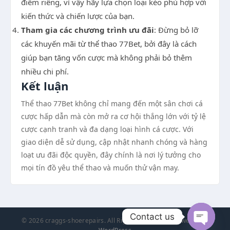
điểm riêng, vì vậy hãy lựa chọn loại kèo phù hợp với
kiến thức và chiến lược của bạn.
Tham gia các chương trình ưu đãi
: Đừng bỏ lỡ
các khuyến mãi từ thể thao 77Bet, bởi đây là cách
giúp bạn tăng vốn cược mà không phải bỏ thêm
nhiều chi phí.
Kết luận
Thể thao 77Bet không chỉ mang đến một sân chơi cá
cược hấp dẫn mà còn mở ra cơ hội thắng lớn với tỷ lệ
cược cạnh tranh và đa dạng loại hình cá cược. Với
giao diện dễ sử dụng, cập nhật nhanh chóng và hàng
loạt ưu đãi độc quyền, đây chính là nơi lý tưởng cho
mọi tín đồ yêu thể thao và muốn thử vận may.
Contact us
© 2026 craggs-shoerepairs. All Rights Reserved. | Powered by