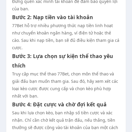
Đừng quên xác minh tài khoản để đảm bảo quyền lợi
của bạn.
Bước 2: Nạp tiền vào tài khoản
77Bet hỗ trợ nhiều phương thức nạp tiền linh hoạt
như chuyển khoản ngân hàng, ví điện tử hoặc thẻ
cào. Sau khi nạp tiền, bạn sẽ đủ điều kiện tham gia cá
cược.
Bước 3: Lựa chọn sự kiện thể thao yêu
thích
Truy cập mục thể thao 77Bet, chọn môn thể thao và
giải đấu bạn muốn tham gia. Sau đó, hãy xem xét các
loại kèo cược được cung cấp và chọn kèo phù hợp
nhất với bạn.
Bước 4: Đặt cược và chờ đợi kết quả
Sau khi lựa chọn kèo, bạn nhập số tiền cược và xác
nhận. Chỉ cần chờ kết quả trận đấu, nếu thắng, tiền
thưởng sẽ được cộng vào tài khoản của bạn một cách